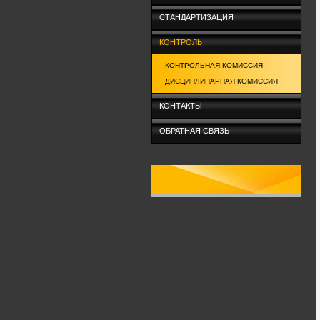
СТАНДАРТИЗАЦИЯ
КОНТРОЛЬ
КОНТРОЛЬНАЯ КОМИССИЯ
ДИСЦИПЛИНАРНАЯ КОМИССИЯ
КОНТАКТЫ
ОБРАТНАЯ СВЯЗЬ