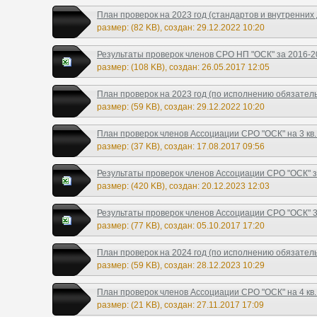
План проверок на 2023 год (стандартов и внутренних 
размер: (82 KB), создан: 29.12.2022 10:20
Результаты проверок членов СРО НП "ОСК" за 2016-20
размер: (108 KB), создан: 26.05.2017 12:05
План проверок на 2023 год (по исполнению обязатель
размер: (59 KB), создан: 29.12.2022 10:20
План проверок членов Ассоциации СРО "ОСК" на 3 кв. 
размер: (37 KB), создан: 17.08.2017 09:56
Результаты проверок членов Ассоциации СРО "ОСК" за
размер: (420 KB), создан: 20.12.2023 12:03
Результаты проверок членов Ассоциации СРО "ОСК" 3 
размер: (77 KB), создан: 05.10.2017 17:20
План проверок на 2024 год (по исполнению обязатель
размер: (59 KB), создан: 28.12.2023 10:29
План проверок членов Ассоциации СРО "ОСК" на 4 кв. 
размер: (21 KB), создан: 27.11.2017 17:09