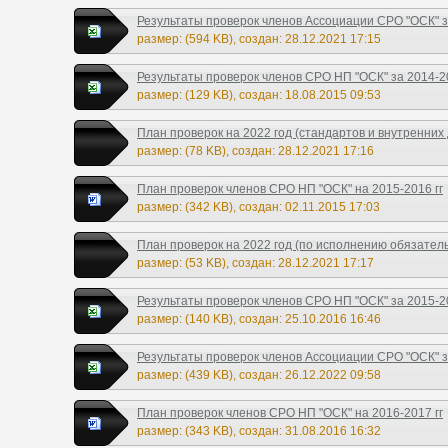
Результаты проверок членов Ассоциации СРО "ОСК" за
размер: (594 KB), создан: 28.12.2021 17:15
Результаты проверок членов СРО НП "ОСК" за 2014-20
размер: (129 KB), создан: 18.08.2015 09:53
План проверок на 2022 год (стандартов и внутренних 
размер: (78 KB), создан: 28.12.2021 17:16
План проверок членов СРО НП "ОСК" на 2015-2016 гг
размер: (342 KB), создан: 02.11.2015 17:03
План проверок на 2022 год (по исполнению обязатель
размер: (53 KB), создан: 28.12.2021 17:17
Результаты проверок членов СРО НП "ОСК" за 2015-20
размер: (140 KB), создан: 25.10.2016 16:46
Результаты проверок членов Ассоциации СРО "ОСК" за
размер: (439 KB), создан: 26.12.2022 09:58
План проверок членов СРО НП "ОСК" на 2016-2017 гг
размер: (343 KB), создан: 31.08.2016 16:32