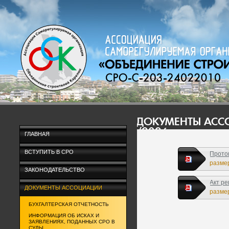
ДОКУМЕНТЫ АС
/2026
ГЛАВНАЯ
ВСТУПИТЬ В СРО
Прото
г.
размер
ЗАКОНОДАТЕЛЬСТВО
Акт р
ДОКУМЕНТЫ АССОЦИАЦИИ
АСО С
размер
БУХГАЛТЕРСКАЯ ОТЧЕТНОСТЬ
ИНФОРМАЦИЯ ОБ ИСКАХ И
ЗАЯВЛЕНИЯХ, ПОДАННЫХ СРО В
СУДЫ