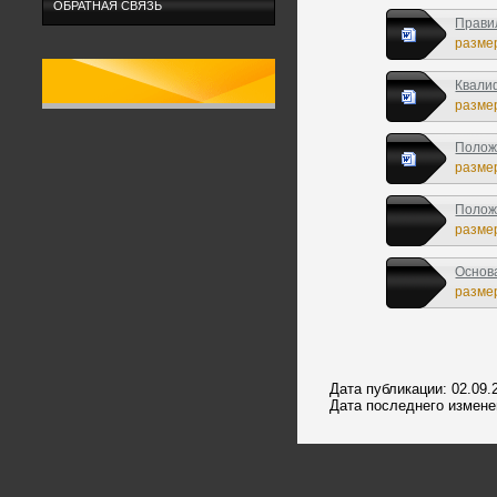
ОБРАТНАЯ СВЯЗЬ
Прави
размер
Квали
размер
Полож
размер
Полож
размер
Основ
размер
Дата публикации: 02.09.
Дата последнего изменен