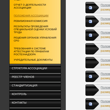
ОТЧЕТ О ДЕЯТЕЛЬНОСТИ
Полож
АССОЦИАЦИИ
размер
ПОЛОЖЕНИЯ АССОЦИАЦИИ
Полож
РЕВИЗИОННАЯ КОМИССИЯ
размер
РЕЗУЛЬТАТЫ ПРОВЕДЕНИЯ
СПЕЦИАЛЬНОЙ ОЦЕНКИ УСЛОВИЙ
ТРУДА
Полож
размер
РЕШЕНИЯ ОРГАНОВ УПРАВЛЕНИЯ
СРО
Полож
ТРЕБОВАНИЯ К СИСТЕМЕ
размер
АТТЕСТАЦИИ ПО ПРАВИЛАМ
РОСТЕХНАДЗОРА
УЧРЕДИТЕЛЬНЫЕ ДОКУМЕНТЫ
Полож
размер
СТРУКТУРА АССОЦИАЦИИ
Полож
РЕЕСТР ЧЛЕНОВ
размер
СТАНДАРТИЗАЦИЯ
Полож
размер
КОНТРОЛЬ
Полож
КОНТАКТЫ
размер