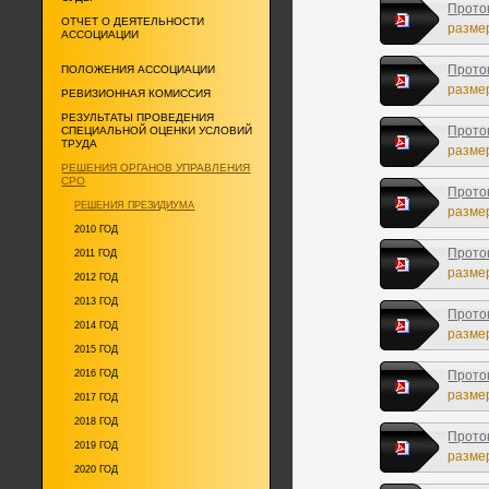
Прото
ОТЧЕТ О ДЕЯТЕЛЬНОСТИ
размер
АССОЦИАЦИИ
Прото
ПОЛОЖЕНИЯ АССОЦИАЦИИ
размер
РЕВИЗИОННАЯ КОМИССИЯ
РЕЗУЛЬТАТЫ ПРОВЕДЕНИЯ
Прото
СПЕЦИАЛЬНОЙ ОЦЕНКИ УСЛОВИЙ
ТРУДА
размер
РЕШЕНИЯ ОРГАНОВ УПРАВЛЕНИЯ
СРО
Прото
РЕШЕНИЯ ПРЕЗИДИУМА
размер
2010 ГОД
Прото
2011 ГОД
размер
2012 ГОД
2013 ГОД
Прото
2014 ГОД
размер
2015 ГОД
2016 ГОД
Прото
размер
2017 ГОД
2018 ГОД
Прото
2019 ГОД
г.
размер
2020 ГОД