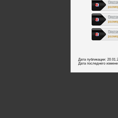
Прото
г.
размер
Прото
г.
размер
Прото
г.
размер
Дата публикации: 20.01.
Дата последнего изменен