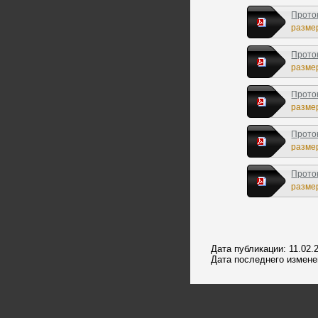
Прото
размер
Прото
размер
Прото
размер
Прото
размер
Прото
размер
Дата публикации: 11.02.
Дата последнего изменен